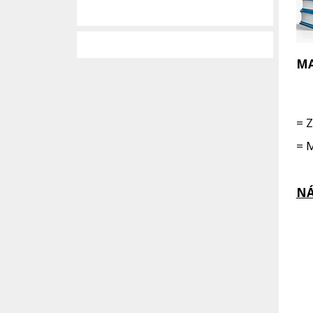
MA
= 
= M
NÁ