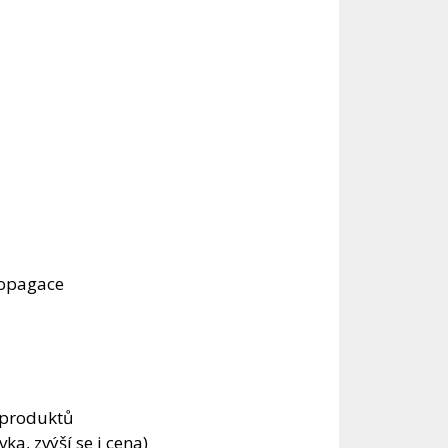
ropagace
 produktů
ka, zvýší se i cena)