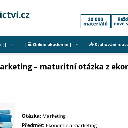
ctvi.cz
 ||
| 💻 Online akademie |
📥 Stahování mate
arketing – maturitní otázka z eko
Otázka:
Marketing
Předmět:
Ekonomie a marketing