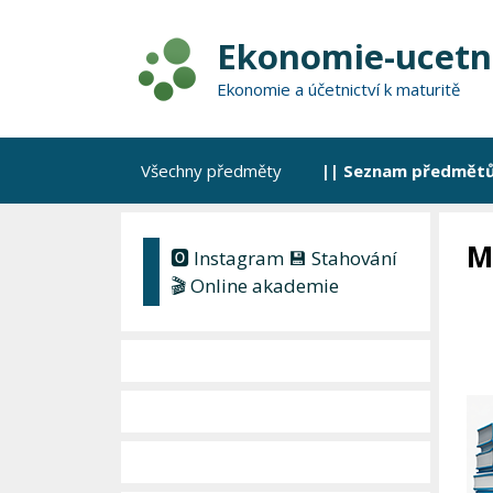
Přeskočit
na
Ekonomie-ucetni
obsah
Ekonomie a účetnictví k maturitě
Všechny předměty
|| Seznam předmětů
M
🅾 Instagram
💾 Stahování
🎬 Online akademie