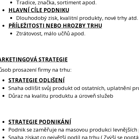
Tradice, značka, sortiment apod.
HLAVNÍ CÍLE PODNIKU
Dlouhodobý zisk, kvalitní produkty, nové trhy atd.
PŘÍLEŽITOSTI NEBO HROZBY TRHU
Ztrátovost, málo učňů apod.
RKETINGOVÁ STRATEGIE
ůsob prosazení firmy na trhu:
STRATEGIE ODLIŠENÍ
Snaha odlišit svůj produkt od ostatních, uplatnění p
Důraz na kvalitu produktu a úroveň služeb
STRATEGIE PODNIKÁNÍ
Podnik se zaměřuje na masovou produkci levnějších
Snaha získat co největší podíl na trhu ( Zvýší se poptáv