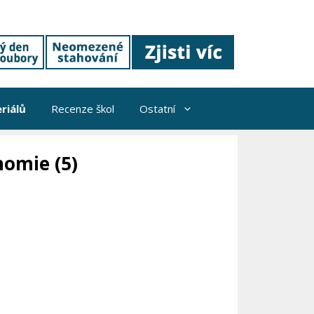
riálů
Recenze škol
Ostatní
nomie (5)