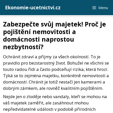
Přeskočit
Ekonomie-ucetnictvi.cz
Menu
na
obsah
Zabezpečte svůj majetek! Proč je
pojištění nemovitosti a
domácnosti naprostou
nezbytností?
Ochránit zdraví a příjmy za všech okolností. To je
pravidlo pro bezstarostný život. Bohužel ne všichni se
touto radou řídí a často podceňují rizika, která hrozí.
Týká se to zejména majetku, konkrétně nemovitostí a
domácností. Chránit je totiž nestačí jen kamerami a
dobrým zámkem, ale rovněž kvalitním pojištěním.
Nejde jen o zloděje nebo vandaly, kteří se mohou na
váš majetek zaměřit, ale zasáhnout mohou
nepředvídatelné události v podobě přírodních