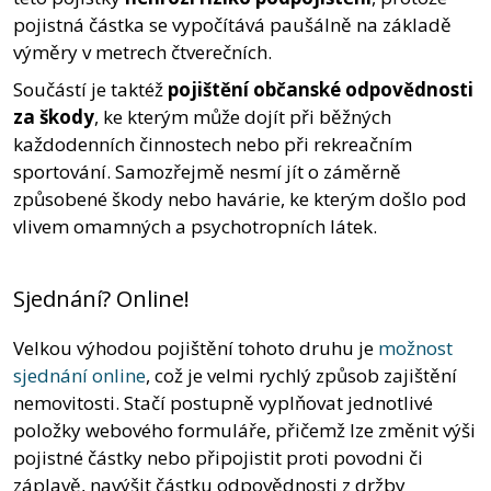
pojistná částka se vypočítává paušálně na základě
výměry v metrech čtverečních.
Součástí je taktéž
pojištění občanské odpovědnosti
za škody
, ke kterým může dojít při běžných
každodenních činnostech nebo při rekreačním
sportování. Samozřejmě nesmí jít o záměrně
způsobené škody nebo havárie, ke kterým došlo pod
vlivem omamných a psychotropních látek.
Sjednání? Online!
Velkou výhodou pojištění tohoto druhu je
možnost
sjednání online
, což je velmi rychlý způsob zajištění
nemovitosti. Stačí postupně vyplňovat jednotlivé
položky webového formuláře, přičemž lze změnit výši
pojistné částky nebo připojistit proti povodni či
záplavě, navýšit částku odpovědnosti z držby