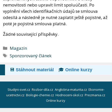
nemovitosti nebo upravit limit spoluúčasti. Po
vyplnění všech identifikačních údajů se smlouva
odesílá a následně je nutné zaplatit ještě pojistné, až
poté je pojistná smlouva platná.
Žádné související příspěvky.
Rubriky
Magazín
Štítky
Sponzorovaný článek
💾
Stáhnout materiál
🎓
Online kurzy
Studijni-svet.cz
Rozbor-dila.cz
Anglictina-maturita.cz
Ekonomie-
ucetnictvi.cz
Biologie-chemie.cz
Hodnoceni-skol.cz
Prezmania.cz
Online kurzy