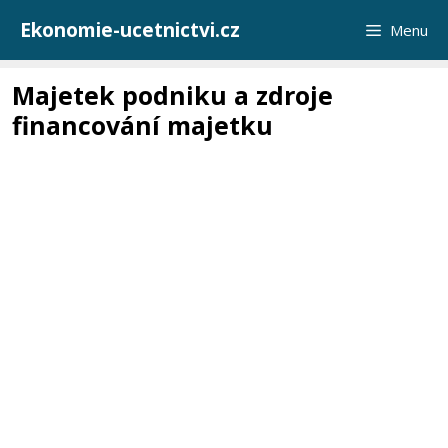
Přeskočit
Ekonomie-ucetnictvi.cz
Menu
na
obsah
Majetek podniku a zdroje
financování majetku